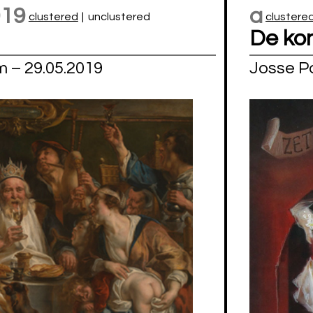
019
a
clustered
|
unclustered
clustere
De kon
 – 29.05.2019
Josse 