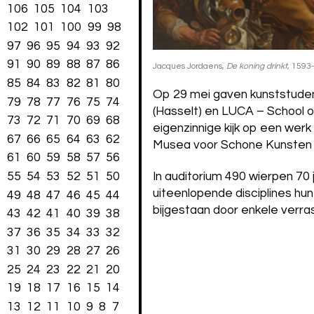
106
105
104
103
102
101
100
99
98
97
96
95
94
93
92
91
90
89
88
87
86
Jacques Jordaens,
De koning drinkt
, 1593
85
84
83
82
81
80
Op 29 mei gaven kunststude
79
78
77
76
75
74
(Hasselt) en LUCA – School o
73
72
71
70
69
68
eigenzinnige kijk op een werk 
67
66
65
64
63
62
Musea voor Schone Kunsten 
61
60
59
58
57
56
55
54
53
52
51
50
In auditorium 490 wierpen 70
uiteenlopende disciplines hu
49
48
47
46
45
44
bijgestaan door enkele verr
43
42
41
40
39
38
37
36
35
34
33
32
31
30
29
28
27
26
25
24
23
22
21
20
19
18
17
16
15
14
13
12
11
10
9
8
7