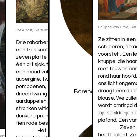
Philippe van Brée,
Het 
Jos Albert,
De overvloed
, 1925
Ze zitten in een
Drie rabarbersteeltjes, één bloemkool, één pastin
schilderen, de a
één tros knoflook, drie tomaten, vier champignons,
voorstelt. Een 
zeven platte tuinbonen, één selder, één komkomm
knuppel die haar
één artisjok, tien ajuinen, één rodekool en twee kol
met touwen aan 
een mand vol sperziebonen, veertien wortels, één
rond haar hoofd. 
aubergine, twee uien, zestien rapen, twee
ons licht ongema
Drentsche Patr
pompoenen, twee kroppen sla, één romeinse krops
draagt een door
Barend Gael,
De Herbe
drieëntwintig radijzen, twee stukken prei, zestien
blouse. We zull
aardappelen, zeventien bonen, twee kastanjes, z
wordt omringd d
stronken witloof, vijf druiventrossen, zes appels, ti
zijn schilderije
donkere pruimen, vijf peren, vijf groene pruimen en
plafond. Een van
tien rode bessen.
Zeven 
Het lijkt een boodschappenlijstje voor ee
heeft talent. Z
e Pommé,
Cambrinus op ton gezeten
, 2018.