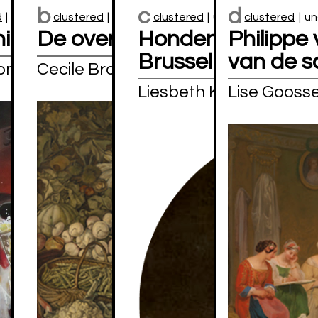
b
c
d
d
|
unclustered
clustered
|
unclustered
clustered
|
unclustered
clustered
|
un
ing is verward
De overvloed
Hondencatalogu
Philippe 
Brussel
van de s
Pommé
Cecile Broekaert
Liesbeth Kasprzykowsk
Lise Gooss