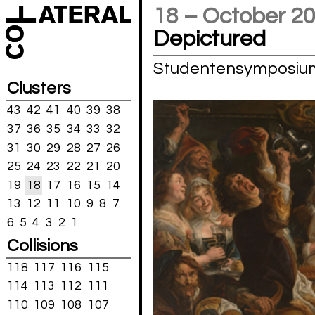
18 – October 2
Depictured
Studentensymposium
Clusters
43
42
41
40
39
38
37
36
35
34
33
32
31
30
29
28
27
26
25
24
23
22
21
20
19
18
17
16
15
14
13
12
11
10
9
8
7
6
5
4
3
2
1
Collisions
118
117
116
115
114
113
112
111
110
109
108
107